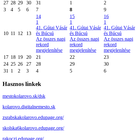
27
28
29
30
31
1
2
3
4
5
6
7
8
9
14
15
16
1
1
1
41. Gútai Vásár
41. Gútai Vásár
41. Gútai Vásár
10
11
12
13
és Búcsú
és Búcsú
és Búcsú
Az összes napi
Az összes napi
Az összes napi
rekord
rekord
rekord
megjelenítése
megjelenítése
megjelenítése
17
18
19
20
21
22
23
24
25
26
27
28
29
30
31
1
2
3
4
5
6
Hasznos linkek
mestokolarovo.sk/dsk
kolarovo.digitalnemesto.sk
zsrabskakolarovo.edupage.org/
skolska6kolarovo.edupage.org/
rakoczi.edupage.org/