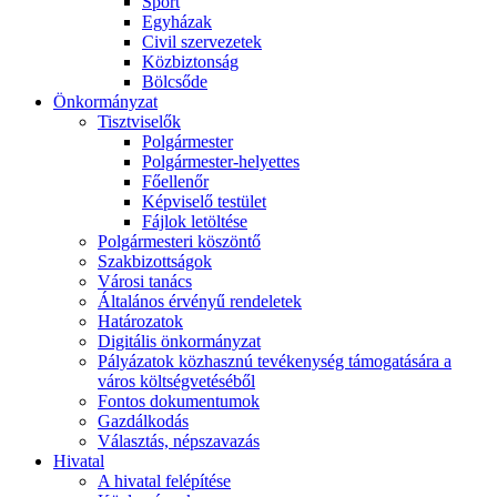
Sport
Egyházak
Civil szervezetek
Közbiztonság
Bölcsőde
Önkormányzat
Tisztviselők
Polgármester
Polgármester-helyettes
Főellenőr
Képviselő testület
Fájlok letöltése
Polgármesteri köszöntő
Szakbizottságok
Városi tanács
Általános érvényű rendeletek
Határozatok
Digitális önkormányzat
Pályázatok közhasznú tevékenység támogatására a
város költségvetéséből
Fontos dokumentumok
Gazdálkodás
Választás, népszavazás
Hivatal
A hivatal felépítése