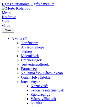
Ugrás a tartalomra
Ugrás a menüre
Mesto
Kolárovo
Gúta
város
Menü
A városról
Történelem
A város jelképei
Térkép
Műemlékek
Érdekességek
Testvértelepülések
Partnerség
Vállalkozások városunkban
Gútai Helyi Értéktár
Intézmények
Köznevelés
Szociális intézmények
Egészségügy
Városi vállalatok
Kultúra