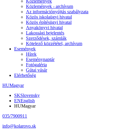
Közlemények
Közlemények - archívum
Az információnyújtás szabályzata
Közös iskolaügyi hivatal
Közös építésügyi hivatal
Anyakönyvi hivatal
Lakossági bejelentés
Szerződések, számlák
Kötelező közzététel, archívum
Események
Hírek
Eseménynaptár
Fotógaléria
Gútai vásár
Elérhetőség
HU
Magyar
SK
Slovensky
EN
English
HU
Magyar
035/7900911
info@kolarovo.sk