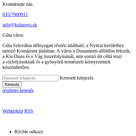
Kontaktujte nás
035/7900911
info@kolarovo.sk
Gúta város
Gúta Szlovákia délnyugati részén található, a Nyitrai kerülethez
tartozó Komáromi járásban. A város a Dunamenti-alföldön fekszik,
a Kis-Duna és a Vág összefolyásánál, ami vonzó úti céllá teszi
a vízfolyásoknak és a gyönyörű természeti környezetnek
köszönhetően.
Keresett kifejezés
Keresés
részletes keresés
Webtérkép
RSS
Rýchle odkazy