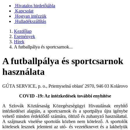
Hivatalos hirdetőtábla
Kapcsolat
Hogyan intézzük
Hulladékszállítás
Kezdőlap
Események
Hírek
A futballpálya és sportcsarnok...
A futballpálya és sportcsarnok
használata
GÚTA SERVICE, p. o., Priemyselná oblasť 2970, 946 03 Kolárovo
COVID -19: Az intézkedések további enyhítése
A Szlovák Köztársaság Közegészségügyi Hivatalának enyhítő
intézkedései alapján, a sportcsarnok és a sportpálya újra igénybe
vehető minden érdeklődő számára, öltöző és zuhanyzó használattal.
A szájmaszk viselése sportolás közben nem kötelező. A sportolók
kötelesek lesznek jelenteni az utó- és vezetéknevet és a lakhelyük