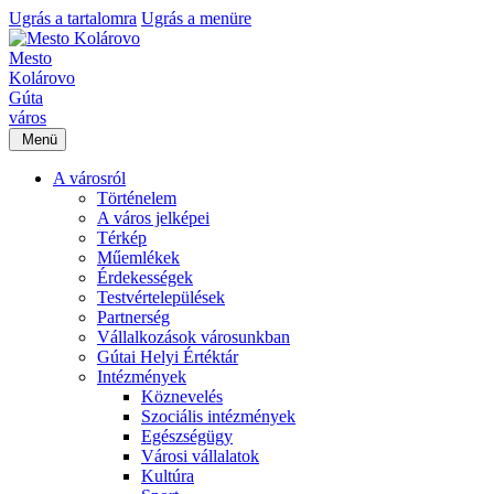
Ugrás a tartalomra
Ugrás a menüre
Mesto
Kolárovo
Gúta
város
Menü
A városról
Történelem
A város jelképei
Térkép
Műemlékek
Érdekességek
Testvértelepülések
Partnerség
Vállalkozások városunkban
Gútai Helyi Értéktár
Intézmények
Köznevelés
Szociális intézmények
Egészségügy
Városi vállalatok
Kultúra