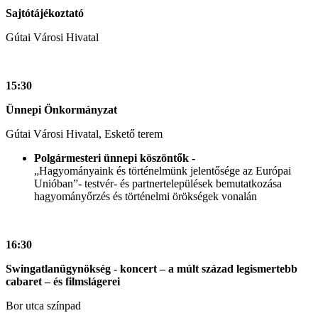
Sajtótájékoztató
Gútai Városi Hivatal
15:30
Ünnepi Önkormányzat
Gútai Városi Hivatal, Eskető terem
Polgármesteri ünnepi köszöntők -
„Hagyományaink és történelmünk jelentősége az Európai
Unióban”- testvér- és partnertelepülések bemutatkozása
hagyományőrzés és történelmi örökségek vonalán
16:30
Swingatlanügynökség - koncert – a múlt század legismertebb
cabaret – és filmslágerei
Bor utca színpad