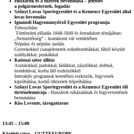
Huszárok és a tüzérek bevonulása – jelentés
a polgármesternek, fogadás
Szőnyi Lovas Sportegyesület és a Kemence Egyesület által
lovas bevonulás
Igmándi Hagyományőrző Egyesület programja
Toborzótánc
Történelmi előadás 1848-1849 és forradalom témájában:
„Nemzetőrség” – komáromi vár vetületében
Néptánc és néptánc tanítás
Gyerekekkel csatajelenetek zoknibombákkal, fából készült
szablyákkal, puskákkal
Katonai sátor állítás
Asztalokkal, padokkal, ládákkal, zászlókkal, dobbal,
trombitával, korba illő eszközökkel
Interaktív programok keretében eszközök, fegyverek
kipróbálása, korhű öltözetek felpróbálása
Szőnyi Lovas Sportegyesület és a Kemence Egyesület élő
történelemórája -
Huszárok ruházatának és fegyverzetének
bemutatása
Kiss Levente, tárogatózene
13:45 – 15:00
Közéleti sátor – GUTTEEUROPE