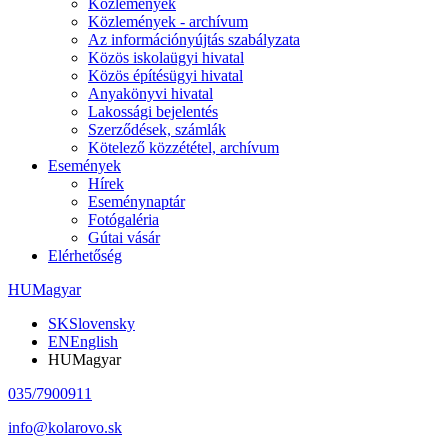
Közlemények
Közlemények - archívum
Az információnyújtás szabályzata
Közös iskolaügyi hivatal
Közös építésügyi hivatal
Anyakönyvi hivatal
Lakossági bejelentés
Szerződések, számlák
Kötelező közzététel, archívum
Események
Hírek
Eseménynaptár
Fotógaléria
Gútai vásár
Elérhetőség
HU
Magyar
SK
Slovensky
EN
English
HU
Magyar
035/7900911
info@kolarovo.sk