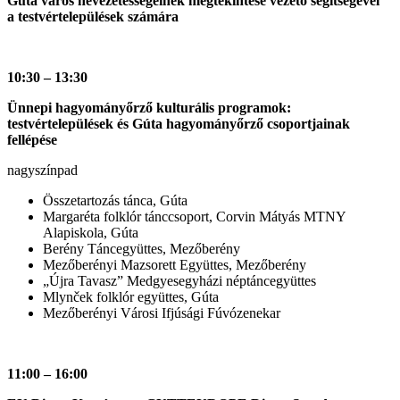
Gúta város nevezetességeinek megtekintése vezető segítségével
a testvértelepülések számára
10:30 – 13:30
Ünnepi hagyományőrző kulturális programok:
testvértelepülések és Gúta hagyományőrző csoportjainak
fellépése
nagyszínpad
Összetartozás tánca, Gúta
Margaréta folklór tánccsoport, Corvin Mátyás MTNY
Alapiskola, Gúta
Berény Táncegyüttes, Mezőberény
Mezőberényi Mazsorett Együttes, Mezőberény
„Újra Tavasz” Medgyesegyházi néptáncegyüttes
Mlynček folklór együttes, Gúta
Mezőberényi Városi Ifjúsági Fúvózenekar
11:00 – 16:00