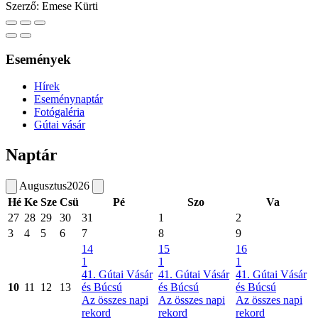
Szerző:
Emese Kürti
Események
Hírek
Eseménynaptár
Fotógaléria
Gútai vásár
Naptár
Augusztus
2026
Hé
Ke
Sze
Csü
Pé
Szo
Va
27
28
29
30
31
1
2
3
4
5
6
7
8
9
14
15
16
1
1
1
41. Gútai Vásár
41. Gútai Vásár
41. Gútai Vásár
10
11
12
13
és Búcsú
és Búcsú
és Búcsú
Az összes napi
Az összes napi
Az összes napi
rekord
rekord
rekord