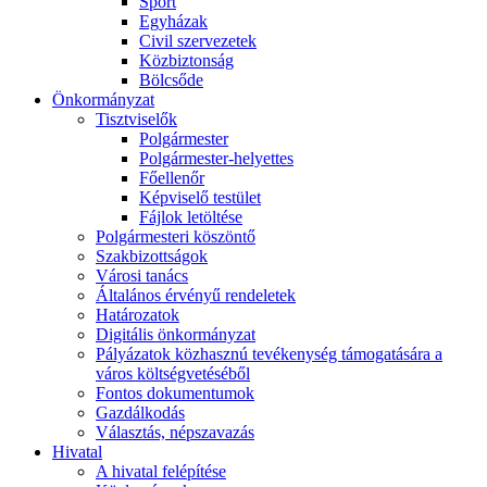
Sport
Egyházak
Civil szervezetek
Közbiztonság
Bölcsőde
Önkormányzat
Tisztviselők
Polgármester
Polgármester-helyettes
Főellenőr
Képviselő testület
Fájlok letöltése
Polgármesteri köszöntő
Szakbizottságok
Városi tanács
Általános érvényű rendeletek
Határozatok
Digitális önkormányzat
Pályázatok közhasznú tevékenység támogatására a
város költségvetéséből
Fontos dokumentumok
Gazdálkodás
Választás, népszavazás
Hivatal
A hivatal felépítése