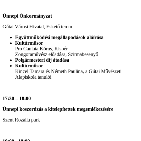
Ünnepi Önkormányzat
Gútai Városi Hivatal, Eskető terem
Együttműködési megállapodások aláírása
Kultúrműsor
Pro Cantata Kórus, Kisbér
Zongoraművész előadása, Szirmabesenyő
Polgármesteri díj átadása
Kultúrműsor
Kincel Tamara és Németh Paulina, a Gútai Művészeti
Alapiskola tanulói
17:30 – 18:00
Ünnepi koszorúzás a kitelepítettek megemlékezésére
Szent Rozália park