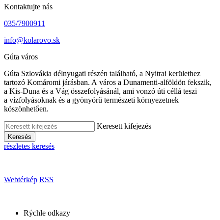
Kontaktujte nás
035/7900911
info@kolarovo.sk
Gúta város
Gúta Szlovákia délnyugati részén található, a Nyitrai kerülethez
tartozó Komáromi járásban. A város a Dunamenti-alföldön fekszik,
a Kis-Duna és a Vág összefolyásánál, ami vonzó úti céllá teszi
a vízfolyásoknak és a gyönyörű természeti környezetnek
köszönhetően.
Keresett kifejezés
Keresés
részletes keresés
Webtérkép
RSS
Rýchle odkazy