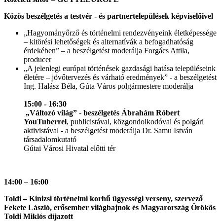
Közös beszélgetés a testvér - és partnertelepülések képviselőivel
„Hagyományőrző és történelmi rendezvényeink életképessége
– kitörési lehetőségek és alternatívák a befogadhatóság
érdekében” – a beszélgetést moderálja Forgács Attila,
producer
„A jelenlegi európai történések gazdasági hatása településeink
életére – jövőtervezés és várható eredmények” - a beszélgetést
Ing. Halász Béla, Gúta Város polgármestere moderálja
15:00 - 16:30
„Változó világ”
-
beszélgetés Ábrahám Róbert
YouTuberrel
, publicistával, közgondolkodóval és polgári
aktivistával - a beszélgetést moderálja Dr. Samu István
társadalomkutató
Gútai Városi Hivatal előtti tér
14:00
– 16:00
Toldi – Kinizsi történelmi korhű ügyességi verseny, szervező
Fekete László, erősember világbajnok és Magyarország Örökös
Toldi Miklós díjazott