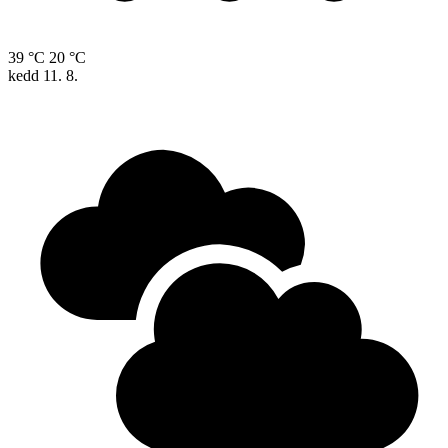
39 °C
20 °C
kedd
11. 8.