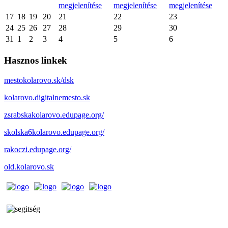
megjelenítése
megjelenítése
megjelenítése
17
18
19
20
21
22
23
24
25
26
27
28
29
30
31
1
2
3
4
5
6
Hasznos linkek
mestokolarovo.sk/dsk
kolarovo.digitalnemesto.sk
zsrabskakolarovo.edupage.org/
skolska6kolarovo.edupage.org/
rakoczi.edupage.org/
old.kolarovo.sk