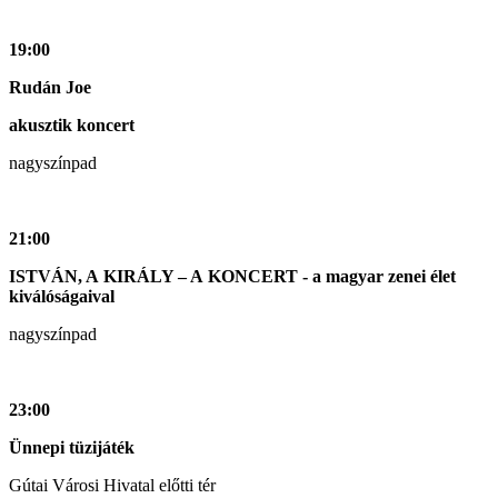
19:00
Rudán Joe
akusztik koncert
nagyszínpad
21:00
ISTVÁN, A KIRÁLY – A KONCERT - a magyar zenei élet
kiválóságaival
nagyszínpad
23:00
Ünnepi tüzijáték
Gútai Városi Hivatal előtti tér