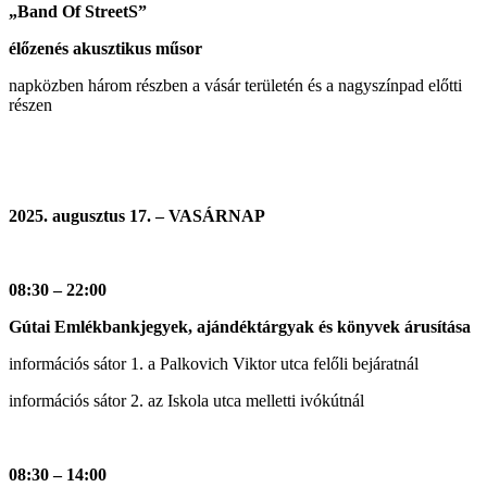
„Band Of StreetS”
élőzenés akusztikus műsor
napközben három részben a vásár területén és a nagyszínpad előtti
részen
2025. augusztus 17. – VASÁRNAP
08:30 – 22:00
Gútai Emlékbankjegyek, ajándéktárgyak és könyvek árusítása
információs sátor 1. a Palkovich Viktor utca felőli bejáratnál
információs sátor 2. az Iskola utca melletti ivókútnál
08:30 – 14:00