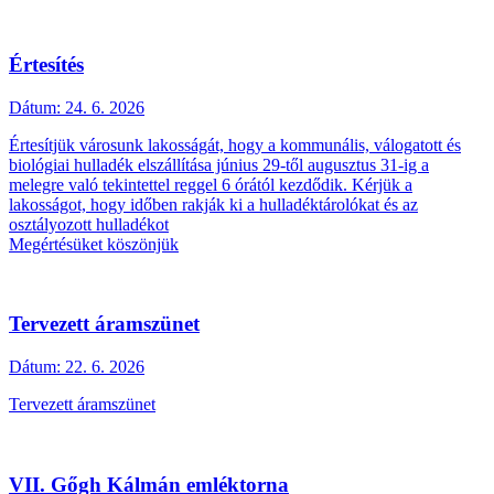
Értesítés
Dátum:
24. 6. 2026
Értesítjük városunk lakosságát, hogy a kommunális, válogatott és
biológiai hulladék elszállítása június 29-től augusztus 31-ig a
melegre való tekintettel reggel 6 órától kezdődik. Kérjük a
lakosságot, hogy időben rakják ki a hulladéktárolókat és az
osztályozott hulladékot
Megértésüket köszönjük
Tervezett áramszünet
Dátum:
22. 6. 2026
Tervezett áramszünet
VII. Gőgh Kálmán emléktorna