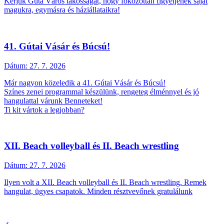
Kérjük Gúta Város lakosságát, hogy fokozottan figyeljenek saját
magukra, egymásra és háziállataikra!
41. Gútai Vásár és Búcsú!
Dátum:
27. 7. 2026
Már nagyon közeledik a 41. Gútai Vásár és Búcsú!
Színes zenei programmal készülünk, rengeteg élménnyel és jó
hangulattal várunk Benneteket!
Ti kit vártok a legjobban?
XII. Beach volleyball és II. Beach wrestling
Dátum:
27. 7. 2026
Ilyen volt a XII. Beach volleyball és II. Beach wrestling. Remek
hangulat, ügyes csapatok. Minden résztvevőnek gratulálunk