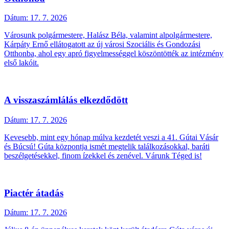
Dátum:
17. 7. 2026
Városunk polgármestere, Halász Béla, valamint alpolgármestere,
Kárpáty Ernő ellátogatott az új városi Szociális és Gondozási
Otthonba, ahol egy apró figyelmességgel köszöntötték az intézmény
első lakóit.
A visszaszámlálás elkezdődött
Dátum:
17. 7. 2026
Kevesebb, mint egy hónap múlva kezdetét veszi a 41. Gútai Vásár
és Búcsú! Gúta központja ismét megtelik találkozásokkal, baráti
beszélgetésekkel, finom ízekkel és zenével. Várunk Téged is!
Piactér átadás
Dátum:
17. 7. 2026