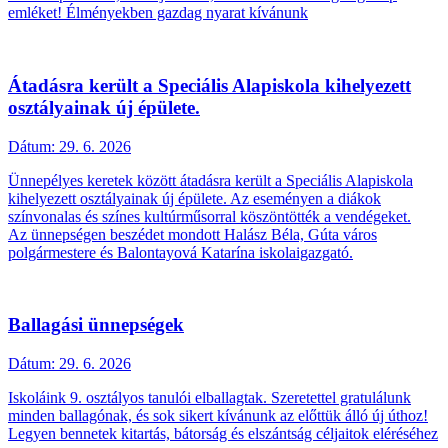
emléket! Élményekben gazdag nyarat kívánunk
Átadásra került a Speciális Alapiskola kihelyezett
osztályainak új épülete.
Dátum:
29. 6. 2026
Ünnepélyes keretek között átadásra került a Speciális Alapiskola
kihelyezett osztályainak új épülete. Az eseményen a diákok
színvonalas és színes kultúrműsorral köszöntötték a vendégeket.
Az ünnepségen beszédet mondott Halász Béla, Gúta város
polgármestere és Balontayová Katarína iskolaigazgató.
Ballagási ünnepségek
Dátum:
29. 6. 2026
Iskoláink 9. osztályos tanulói elballagtak. Szeretettel gratulálunk
minden ballagónak, és sok sikert kívánunk az előttük álló új úthoz!
Legyen bennetek kitartás, bátorság és elszántság céljaitok eléréséhez