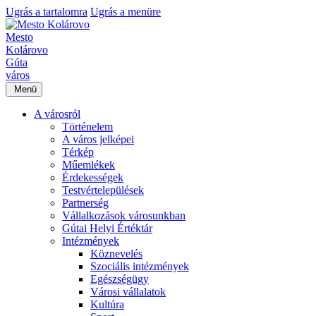
Ugrás a tartalomra
Ugrás a menüre
Mesto
Kolárovo
Gúta
város
Menü
A városról
Történelem
A város jelképei
Térkép
Műemlékek
Érdekességek
Testvértelepülések
Partnerség
Vállalkozások városunkban
Gútai Helyi Értéktár
Intézmények
Köznevelés
Szociális intézmények
Egészségügy
Városi vállalatok
Kultúra