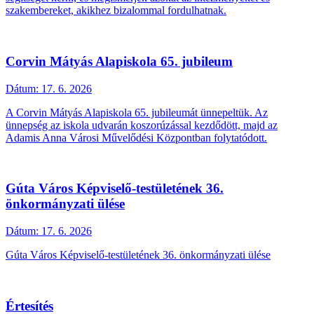
szakembereket, akikhez bizalommal fordulhatnak.
Corvin Mátyás Alapiskola 65. jubileum
Dátum:
17. 6. 2026
A Corvin Mátyás Alapiskola 65. jubileumát ünnepeltük. Az
ünnepség az iskola udvarán koszorúzással kezdődött, majd az
Adamis Anna Városi Művelődési Központban folytatódott.
Gúta Város Képviselő-testületének 36.
önkormányzati ülése
Dátum:
17. 6. 2026
Gúta Város Képviselő-testületének 36. önkormányzati ülése
Értesítés