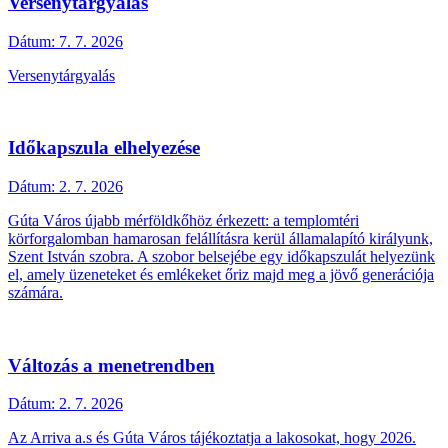
Versenytárgyalás
Dátum:
7. 7. 2026
Versenytárgyalás
Időkapszula elhelyezése
Dátum:
2. 7. 2026
Gúta Város újabb mérföldkőhöz érkezett: a templomtéri
körforgalomban hamarosan felállításra kerül államalapító királyunk,
Szent István szobra. A szobor belsejébe egy időkapszulát helyezünk
el, amely üzeneteket és emlékeket őriz majd meg a jövő generációja
számára.
Változás a menetrendben
Dátum:
2. 7. 2026
Az Arriva a.s és Gúta Város tájékoztatja a lakosokat, hogy 2026.