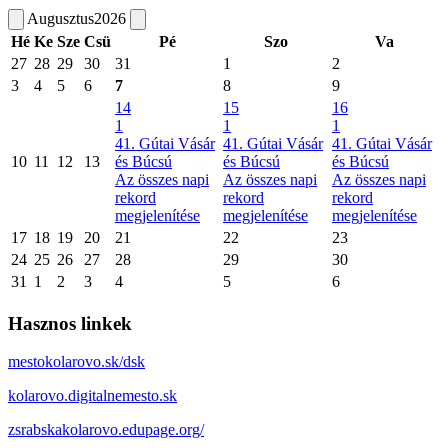
Augusztus
2026
Hé
Ke
Sze
Csü
Pé
Szo
Va
27
28
29
30
31
1
2
3
4
5
6
7
8
9
14
15
16
1
1
1
41. Gútai Vásár
41. Gútai Vásár
41. Gútai Vásár
10
11
12
13
és Búcsú
és Búcsú
és Búcsú
Az összes napi
Az összes napi
Az összes napi
rekord
rekord
rekord
megjelenítése
megjelenítése
megjelenítése
17
18
19
20
21
22
23
24
25
26
27
28
29
30
31
1
2
3
4
5
6
Hasznos linkek
mestokolarovo.sk/dsk
kolarovo.digitalnemesto.sk
zsrabskakolarovo.edupage.org/