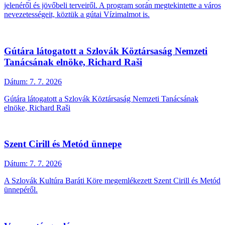
jelenéről és jövőbeli terveiről. A program során megtekintette a város
nevezetességeit, köztük a gútai Vízimalmot is.
Gútára látogatott a Szlovák Köztársaság Nemzeti
Tanácsának elnöke, Richard Raši
Dátum:
7. 7. 2026
Gútára látogatott a Szlovák Köztársaság Nemzeti Tanácsának
elnöke, Richard Raši
Szent Cirill és Metód ünnepe
Dátum:
7. 7. 2026
A Szlovák Kultúra Baráti Köre megemlékezett Szent Cirill és Metód
ünnepéről.