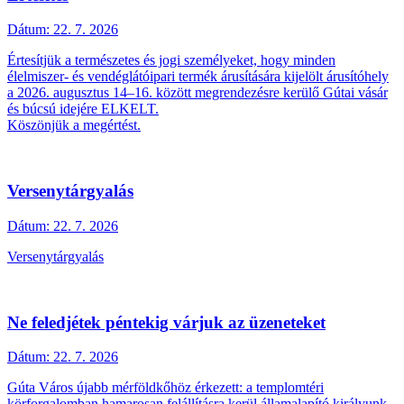
Dátum:
22. 7. 2026
Értesítjük a természetes és jogi személyeket, hogy minden
élelmiszer- és vendéglátóipari termék árusítására kijelölt árusítóhely
a 2026. augusztus 14–16. között megrendezésre kerülő Gútai vásár
és búcsú idejére ELKELT.
Köszönjük a megértést.
Versenytárgyalás
Dátum:
22. 7. 2026
Versenytárgyalás
Ne feledjétek péntekig várjuk az üzeneteket
Dátum:
22. 7. 2026
Gúta Város újabb mérföldkőhöz érkezett: a templomtéri
körforgalomban hamarosan felállításra kerül államalapító királyunk,