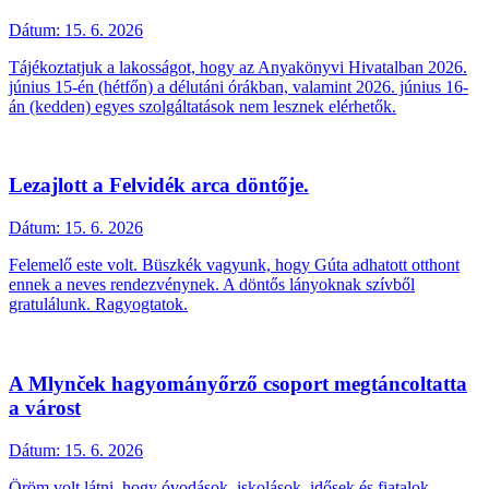
Dátum:
15. 6. 2026
Tájékoztatjuk a lakosságot, hogy az Anyakönyvi Hivatalban 2026.
június 15-én (hétfőn) a délutáni órákban, valamint 2026. június 16-
án (kedden) egyes szolgáltatások nem lesznek elérhetők.
Lezajlott a Felvidék arca döntője.
Dátum:
15. 6. 2026
Felemelő este volt. Büszkék vagyunk, hogy Gúta adhatott otthont
ennek a neves rendezvénynek. A döntős lányoknak szívből
gratulálunk. Ragyogtatok.
A Mlynček hagyományőrző csoport megtáncoltatta
a várost
Dátum:
15. 6. 2026
Öröm volt látni, hogy óvodások, iskolások, idősek és fiatalok