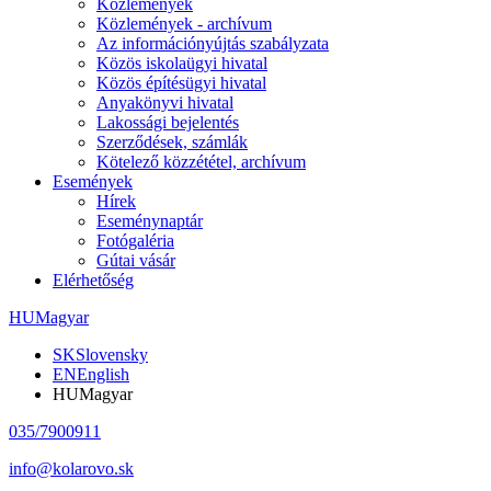
Közlemények
Közlemények - archívum
Az információnyújtás szabályzata
Közös iskolaügyi hivatal
Közös építésügyi hivatal
Anyakönyvi hivatal
Lakossági bejelentés
Szerződések, számlák
Kötelező közzététel, archívum
Események
Hírek
Eseménynaptár
Fotógaléria
Gútai vásár
Elérhetőség
HU
Magyar
SK
Slovensky
EN
English
HU
Magyar
035/7900911
info@kolarovo.sk