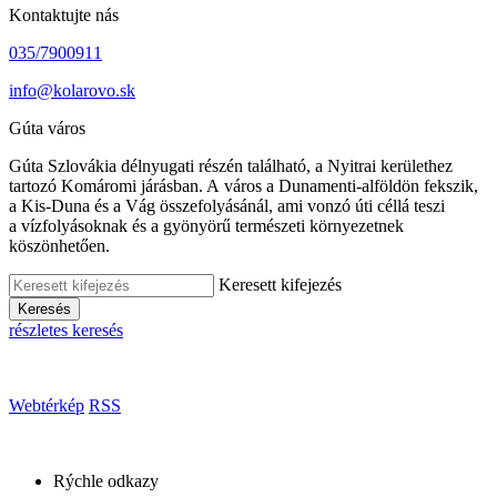
Kontaktujte nás
035/7900911
info@kolarovo.sk
Gúta város
Gúta Szlovákia délnyugati részén található, a Nyitrai kerülethez
tartozó Komáromi járásban. A város a Dunamenti-alföldön fekszik,
a Kis-Duna és a Vág összefolyásánál, ami vonzó úti céllá teszi
a vízfolyásoknak és a gyönyörű természeti környezetnek
köszönhetően.
Keresett kifejezés
Keresés
részletes keresés
Webtérkép
RSS
Rýchle odkazy