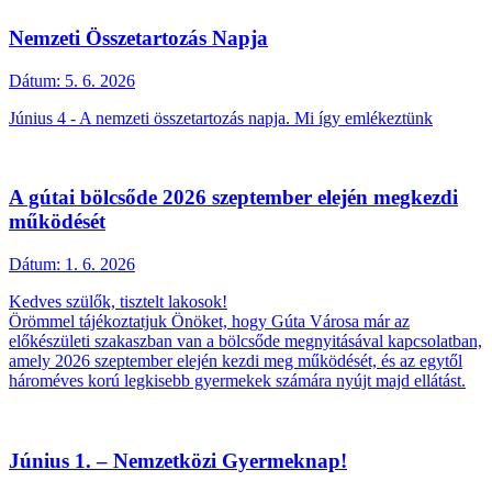
Nemzeti Összetartozás Napja
Dátum:
5. 6. 2026
Június 4 - A nemzeti összetartozás napja. Mi így emlékeztünk
A gútai bölcsőde 2026 szeptember elején megkezdi
működését
Dátum:
1. 6. 2026
Kedves szülők, tisztelt lakosok!
Örömmel tájékoztatjuk Önöket, hogy Gúta Városa már az
előkészületi szakaszban van a bölcsőde megnyitásával kapcsolatban,
amely 2026 szeptember elején kezdi meg működését, és az egytől
hároméves korú legkisebb gyermekek számára nyújt majd ellátást.
Június 1. – Nemzetközi Gyermeknap!