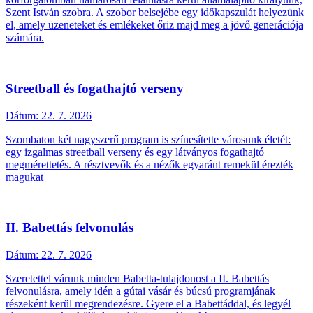
Szent István szobra. A szobor belsejébe egy időkapszulát helyezünk
el, amely üzeneteket és emlékeket őriz majd meg a jövő generációja
számára.
Streetball és fogathajtó verseny
Dátum:
22. 7. 2026
Szombaton két nagyszerű program is színesítette városunk életét:
egy izgalmas streetball verseny és egy látványos fogathajtó
megmérettetés. A résztvevők és a nézők egyaránt remekül érezték
magukat
II. Babettás felvonulás
Dátum:
22. 7. 2026
Szeretettel várunk minden Babetta-tulajdonost a II. Babettás
felvonulásra, amely idén a gútai vásár és búcsú programjának
részeként kerül megrendezésre. Gyere el a Babettáddal, és legyél