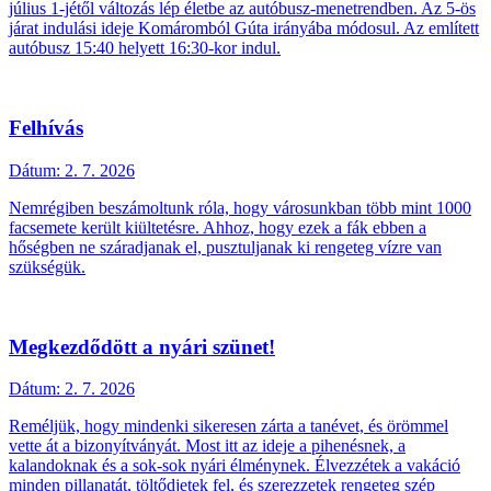
július 1-jétől változás lép életbe az autóbusz-menetrendben. Az 5-ös
járat indulási ideje Komáromból Gúta irányába módosul. Az említett
autóbusz 15:40 helyett 16:30-kor indul.
Felhívás
Dátum:
2. 7. 2026
Nemrégiben beszámoltunk róla, hogy városunkban több mint 1000
facsemete került kiültetésre. Ahhoz, hogy ezek a fák ebben a
hőségben ne száradjanak el, pusztuljanak ki rengeteg vízre van
szükségük.
Megkezdődött a nyári szünet!
Dátum:
2. 7. 2026
Reméljük, hogy mindenki sikeresen zárta a tanévet, és örömmel
vette át a bizonyítványát. Most itt az ideje a pihenésnek, a
kalandoknak és a sok-sok nyári élménynek. Élvezzétek a vakáció
minden pillanatát, töltődjetek fel, és szerezzetek rengeteg szép