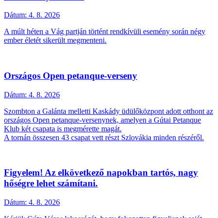
Dátum:
4. 8. 2026
A múlt héten a Vág partján történt rendkívüli esemény során négy
ember életét sikerült megmenteni.
Országos Open petanque-verseny
Dátum:
4. 8. 2026
Szombton a Galánta melletti Kaskády üdülőközpont adott otthont az
országos Open petanque-versenynek, amelyen a Gútai Petanque
Klub két csapata is megmérette magát.
A tornán összesen 43 csapat vett részt Szlovákia minden részéről.
Figyelem! Az elkövetkező napokban tartós, nagy
hőségre lehet számítani.
Dátum:
4. 8. 2026