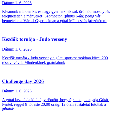
Dátum:
1. 6. 2026
Kívánunk minden kis és nagy gyermeknek sok örömöt, mosolyt és
felejthetetlen élményeket! Szombaton (június 6-án) pedig vár
benneteket a Városi Gyermeknap a gútai Méhecskés játszótéren!
Kezdők tornája - Judo verseny
Dátum:
1. 6. 2026
Kezdők tornája - Judo verseny a gútai sportcsarnokban közel 200
résztvevővel. Mindenkinek gratulálunk
Challenge day 2026
Dátum:
1. 6. 2026
A gútai kézilabda klub úgy döntött, hogy újra megmozgatja Gútát.
Péntek reggel 8-tól este 20:00 óráig, 12 órán át stafétát futottak a
gútaiak.