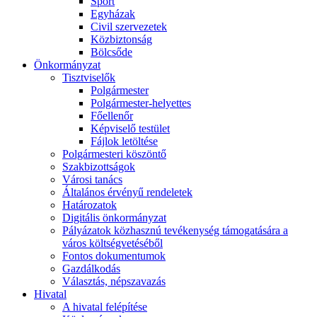
Sport
Egyházak
Civil szervezetek
Közbiztonság
Bölcsőde
Önkormányzat
Tisztviselők
Polgármester
Polgármester-helyettes
Főellenőr
Képviselő testület
Fájlok letöltése
Polgármesteri köszöntő
Szakbizottságok
Városi tanács
Általános érvényű rendeletek
Határozatok
Digitális önkormányzat
Pályázatok közhasznú tevékenység támogatására a
város költségvetéséből
Fontos dokumentumok
Gazdálkodás
Választás, népszavazás
Hivatal
A hivatal felépítése