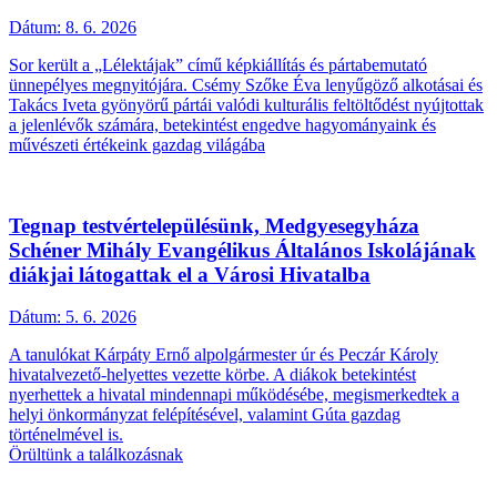
Dátum:
8. 6. 2026
Sor került a „Lélektájak” című képkiállítás és pártabemutató
ünnepélyes megnyitójára. Csémy Szőke Éva lenyűgöző alkotásai és
Takács Iveta gyönyörű pártái valódi kulturális feltöltődést nyújtottak
a jelenlévők számára, betekintést engedve hagyományaink és
művészeti értékeink gazdag világába
Tegnap testvértelepülésünk, Medgyesegyháza
Schéner Mihály Evangélikus Általános Iskolájának
diákjai látogattak el a Városi Hivatalba
Dátum:
5. 6. 2026
A tanulókat Kárpáty Ernő alpolgármester úr és Peczár Károly
hivatalvezető-helyettes vezette körbe. A diákok betekintést
nyerhettek a hivatal mindennapi működésébe, megismerkedtek a
helyi önkormányzat felépítésével, valamint Gúta gazdag
történelmével is.
Örültünk a találkozásnak