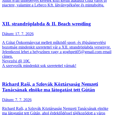
Július 8-án ünnepélyes keretek közt került átadásra Gúta város új
piactere, valamint a Lebeco Kft. látványpéksége és mintaboltja.
XII. strandröplabda & II. Beach wrestling
Dátum:
17. 7. 2026
A Gútai Önkormányzat mellett működő sport- és ifjúságnevelési
bozottság mindenkit szeretettel vár a XII. strandröplabda versenyre.
Jelentkezni lehet a helyszínen vagy a goghpeti05@gmail.com email
címen.
Nevezési díj 10€.
A szervezők mindenkit sok szeretettel várnak!
Richard Raši, a Szlovák Köztársaság Nemzeti
Tanácsának elnöke ma látogatást tett Gútán
Dátum:
7. 7. 2026
Richard Raši, a Szlovák Köztársaság Nemzeti Tanácsának elnöke
ma látogatást tett Gútán, ahol érdeklődéssel tájékozódott a város