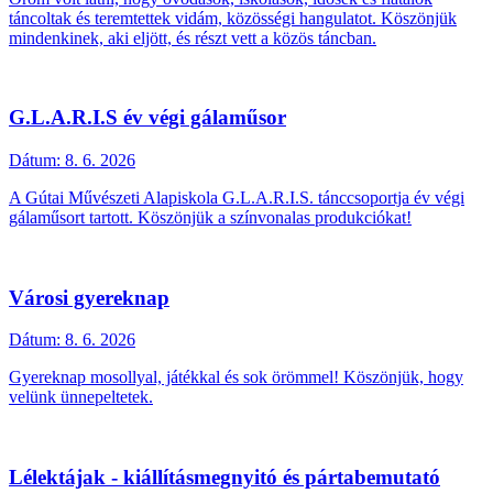
táncoltak és teremtettek vidám, közösségi hangulatot. Köszönjük
mindenkinek, aki eljött, és részt vett a közös táncban.
G.L.A.R.I.S év végi gálaműsor
Dátum:
8. 6. 2026
A Gútai Művészeti Alapiskola G.L.A.R.I.S. tánccsoportja év végi
gálaműsort tartott. Köszönjük a színvonalas produkciókat!
Városi gyereknap
Dátum:
8. 6. 2026
Gyereknap mosollyal, játékkal és sok örömmel! Köszönjük, hogy
velünk ünnepeltetek.
Lélektájak - kiállításmegnyitó és pártabemutató