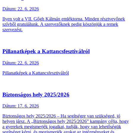
Dátum:
22. 6. 2026
Ilyen volt a VII. Gőgh Kálmán emléktorna. Minden résztvevőnek
szívből gratulálunk. A szervezőknek pedig köszönjük a remek
szervezést.
Pillanatképek a Kattancsfesztiválról
Dátum:
22. 6. 2026
Pillanatképek a Kattancsfesztiválról
Biztonságos hely 2025/2026
Dátum:
17. 6. 2026
Biztonságos hely 2025/2026 – Ha segítségre van szükséged, jó
helyen jársz. A „Biztonságos hely 2025/2026” kampány célja, hogy
a gyerekek megismerjék jogaikat, tudják, hogy van lehetőségük
segítséget kérni, és megismerjék azokat az intézményeket és