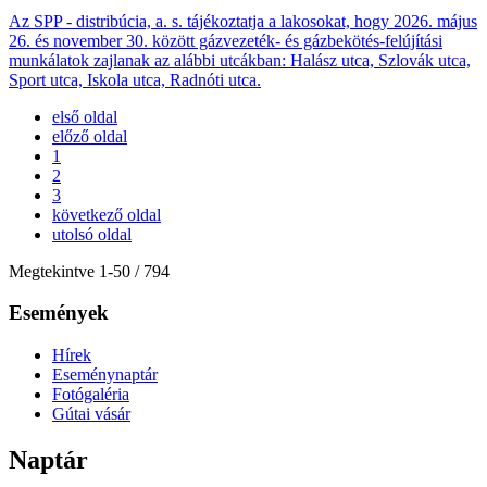
Az SPP - distribúcia, a. s. tájékoztatja a lakosokat, hogy 2026. május
26. és november 30. között gázvezeték- és gázbekötés-felújítási
munkálatok zajlanak az alábbi utcákban: Halász utca, Szlovák utca,
Sport utca, Iskola utca, Radnóti utca.
első oldal
előző oldal
1
2
3
következő oldal
utolsó oldal
Megtekintve
1
-
50
/ 794
Események
Hírek
Eseménynaptár
Fotógaléria
Gútai vásár
Naptár