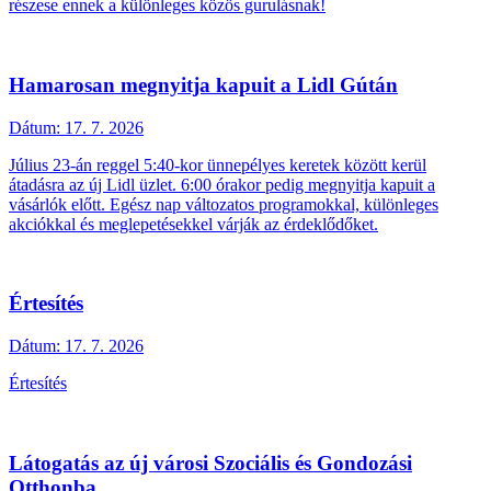
részese ennek a különleges közös gurulásnak!
Hamarosan megnyitja kapuit a Lidl Gútán
Dátum:
17. 7. 2026
Július 23-án reggel 5:40-kor ünnepélyes keretek között kerül
átadásra az új Lidl üzlet. 6:00 órakor pedig megnyitja kapuit a
vásárlók előtt. Egész nap változatos programokkal, különleges
akciókkal és meglepetésekkel várják az érdeklődőket.
Értesítés
Dátum:
17. 7. 2026
Értesítés
Látogatás az új városi Szociális és Gondozási
Otthonba