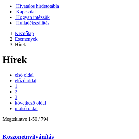
Hivatalos hirdetőtábla
Kapcsolat
Hogyan intézzük
Hulladékszállítás
Kezdőlap
Események
Hírek
Hírek
első oldal
előző oldal
1
2
3
következő oldal
utolsó oldal
Megtekintve
1
-
50
/ 794
Köszönetnyilvánítás