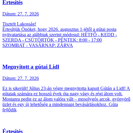
Értesítés
Dátum:
27. 7. 2026
Tisztelt Lakosság!
Értesítjük Önöket, hogy 2026. augusztus 1-jétől a gútai posta
nyitvatartása az alábbiak szerint módosul: HÉTFŐ - KEDD -
SZERDA - CSÜTÖRTÖK - PÉNTEK: 8:00 - 17:00
SZOMBAT - VASÁRNAP: ZÁRVA
Megnyitott a gútai Lidl
Dátum:
27. 7. 2026
Ez is sikerült! Július 23-án végre megnyitotta kapuit Gútán a Lidl! A
gútaiak számára ez hosszú évek óta nagy vágy és régi álom volt.
Mostanra pedig ez az álom valóra vált – mosolygós arcok, gyönyörű
üzlet és egy új lehetőség a mindennapi bevásárlásokhoz. Gúta
fejlődik
Értesítés