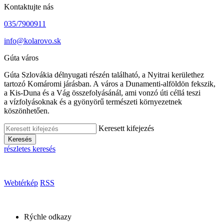
Kontaktujte nás
035/7900911
info@kolarovo.sk
Gúta város
Gúta Szlovákia délnyugati részén található, a Nyitrai kerülethez
tartozó Komáromi járásban. A város a Dunamenti-alföldön fekszik,
a Kis-Duna és a Vág összefolyásánál, ami vonzó úti céllá teszi
a vízfolyásoknak és a gyönyörű természeti környezetnek
köszönhetően.
Keresett kifejezés
Keresés
részletes keresés
Webtérkép
RSS
Rýchle odkazy