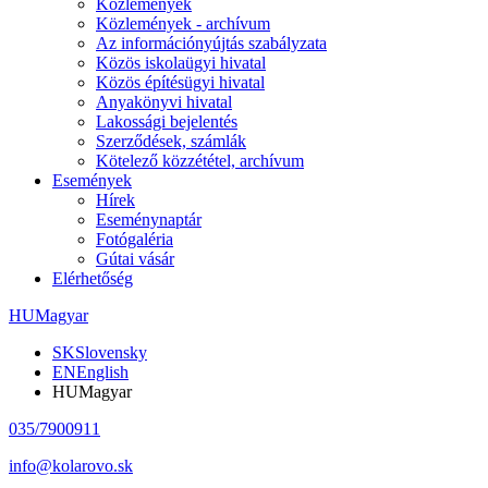
Közlemények
Közlemények - archívum
Az információnyújtás szabályzata
Közös iskolaügyi hivatal
Közös építésügyi hivatal
Anyakönyvi hivatal
Lakossági bejelentés
Szerződések, számlák
Kötelező közzététel, archívum
Események
Hírek
Eseménynaptár
Fotógaléria
Gútai vásár
Elérhetőség
HU
Magyar
SK
Slovensky
EN
English
HU
Magyar
035/7900911
info@kolarovo.sk