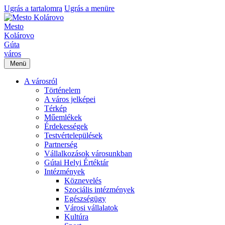
Ugrás a tartalomra
Ugrás a menüre
Mesto
Kolárovo
Gúta
város
Menü
A városról
Történelem
A város jelképei
Térkép
Műemlékek
Érdekességek
Testvértelepülések
Partnerség
Vállalkozások városunkban
Gútai Helyi Értéktár
Intézmények
Köznevelés
Szociális intézmények
Egészségügy
Városi vállalatok
Kultúra