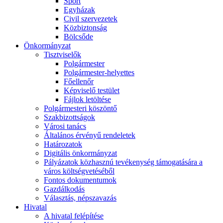
Sport
Egyházak
Civil szervezetek
Közbiztonság
Bölcsőde
Önkormányzat
Tisztviselők
Polgármester
Polgármester-helyettes
Főellenőr
Képviselő testület
Fájlok letöltése
Polgármesteri köszöntő
Szakbizottságok
Városi tanács
Általános érvényű rendeletek
Határozatok
Digitális önkormányzat
Pályázatok közhasznú tevékenység támogatására a
város költségvetéséből
Fontos dokumentumok
Gazdálkodás
Választás, népszavazás
Hivatal
A hivatal felépítése