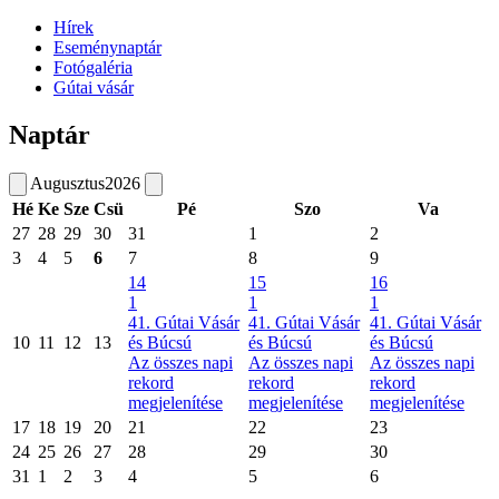
Hírek
Eseménynaptár
Fotógaléria
Gútai vásár
Naptár
Augusztus
2026
Hé
Ke
Sze
Csü
Pé
Szo
Va
27
28
29
30
31
1
2
3
4
5
6
7
8
9
14
15
16
1
1
1
41. Gútai Vásár
41. Gútai Vásár
41. Gútai Vásár
10
11
12
13
és Búcsú
és Búcsú
és Búcsú
Az összes napi
Az összes napi
Az összes napi
rekord
rekord
rekord
megjelenítése
megjelenítése
megjelenítése
17
18
19
20
21
22
23
24
25
26
27
28
29
30
31
1
2
3
4
5
6