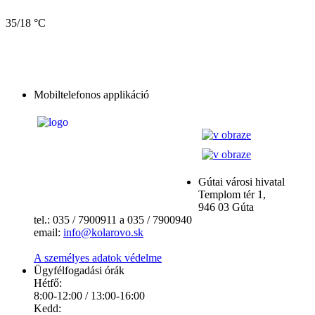
35/18 °C
Mobiltelefonos applikáció
Gútai városi hivatal
Templom tér 1,
946 03 Gúta
tel.: 035 / 7900911 a 035 / 7900940
email:
info@kolarovo.sk
A személyes adatok védelme
Ügyfélfogadási órák
Hétfő:
8:00-12:00 / 13:00-16:00
Kedd: