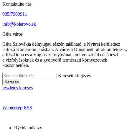
Kontaktujte nás
035/7900911
info@kolarovo.sk
Gúta város
Gúta Szlovákia délnyugati részén található, a Nyitrai kerülethez
tartozó Komáromi járásban. A város a Dunamenti-alföldön fekszik,
a Kis-Duna és a Vág összefolyásánál, ami vonzó úti céllá teszi
a vízfolyásoknak és a gyönyörű természeti környezetnek
köszönhetően.
Keresett kifejezés
Keresés
részletes keresés
Webtérkép
RSS
Rýchle odkazy