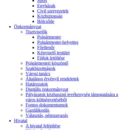
Sport
Egyházak
Civil szervezetek
Közbiztonság
Bölcsőde
Önkormányzat
Tisztviselők
Polgármester
Polgármester-helyettes
Főellenőr
Képviselő testület
Fájlok letöltése
Polgármesteri köszöntő
Szakbizottságok
Városi tanács
Általános érvényű rendeletek
Határozatok
Digitális önkormányzat
Pályázatok közhasznú tevékenység támogatására a
város költségvetéséből
Fontos dokumentumok
Gazdálkodás
Választás, népszavazás
Hivatal
A hivatal felépítése