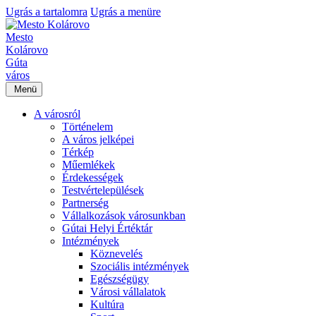
Ugrás a tartalomra
Ugrás a menüre
Mesto
Kolárovo
Gúta
város
Menü
A városról
Történelem
A város jelképei
Térkép
Műemlékek
Érdekességek
Testvértelepülések
Partnerség
Vállalkozások városunkban
Gútai Helyi Értéktár
Intézmények
Köznevelés
Szociális intézmények
Egészségügy
Városi vállalatok
Kultúra