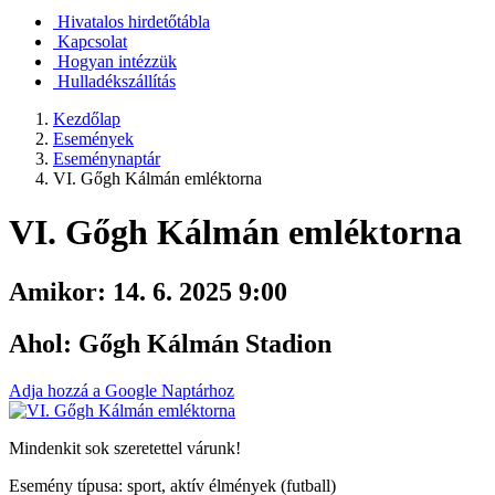
Hivatalos hirdetőtábla
Kapcsolat
Hogyan intézzük
Hulladékszállítás
Kezdőlap
Események
Eseménynaptár
VI. Gőgh Kálmán emléktorna
VI. Gőgh Kálmán emléktorna
Amikor:
14. 6. 2025 9:00
Ahol:
Gőgh Kálmán Stadion
Adja hozzá a Google Naptárhoz
Mindenkit sok szeretettel várunk!
Esemény típusa: sport, aktív élmények (futball)