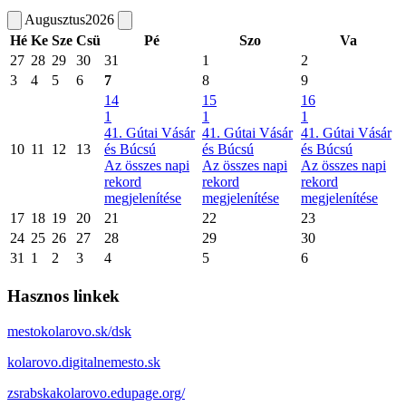
Augusztus
2026
Hé
Ke
Sze
Csü
Pé
Szo
Va
27
28
29
30
31
1
2
3
4
5
6
7
8
9
14
15
16
1
1
1
41. Gútai Vásár
41. Gútai Vásár
41. Gútai Vásár
10
11
12
13
és Búcsú
és Búcsú
és Búcsú
Az összes napi
Az összes napi
Az összes napi
rekord
rekord
rekord
megjelenítése
megjelenítése
megjelenítése
17
18
19
20
21
22
23
24
25
26
27
28
29
30
31
1
2
3
4
5
6
Hasznos linkek
mestokolarovo.sk/dsk
kolarovo.digitalnemesto.sk
zsrabskakolarovo.edupage.org/