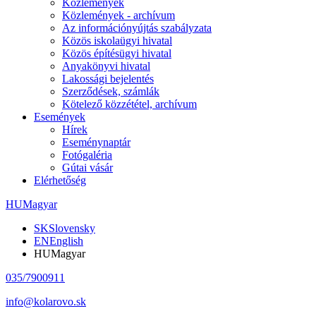
Közlemények
Közlemények - archívum
Az információnyújtás szabályzata
Közös iskolaügyi hivatal
Közös építésügyi hivatal
Anyakönyvi hivatal
Lakossági bejelentés
Szerződések, számlák
Kötelező közzététel, archívum
Események
Hírek
Eseménynaptár
Fotógaléria
Gútai vásár
Elérhetőség
HU
Magyar
SK
Slovensky
EN
English
HU
Magyar
035/7900911
info@kolarovo.sk