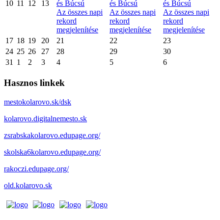
10
11
12
13
és Búcsú
és Búcsú
és Búcsú
Az összes napi
Az összes napi
Az összes napi
rekord
rekord
rekord
megjelenítése
megjelenítése
megjelenítése
17
18
19
20
21
22
23
24
25
26
27
28
29
30
31
1
2
3
4
5
6
Hasznos linkek
mestokolarovo.sk/dsk
kolarovo.digitalnemesto.sk
zsrabskakolarovo.edupage.org/
skolska6kolarovo.edupage.org/
rakoczi.edupage.org/
old.kolarovo.sk