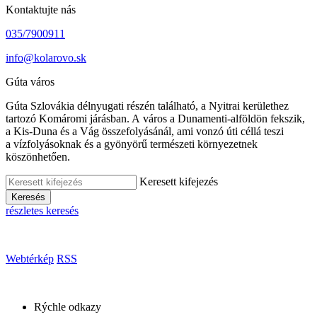
Kontaktujte nás
035/7900911
info@kolarovo.sk
Gúta város
Gúta Szlovákia délnyugati részén található, a Nyitrai kerülethez
tartozó Komáromi járásban. A város a Dunamenti-alföldön fekszik,
a Kis-Duna és a Vág összefolyásánál, ami vonzó úti céllá teszi
a vízfolyásoknak és a gyönyörű természeti környezetnek
köszönhetően.
Keresett kifejezés
Keresés
részletes keresés
Webtérkép
RSS
Rýchle odkazy