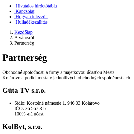
Hivatalos hirdetőtábla
Kapcsolat
Hogyan intézzük
Hulladékszállítás
Kezdőlap
A városról
Partnerség
Partnerség
Obchodné spoločnosti a firmy s majetkovou účasťou Mesta
Kolárovo a podiel mesta v jednotlivých obchodných spoločnostiach
Gúta TV s.r.o.
Sídlo: Kostolné námestie 1, 946 03 Kolárovo
IČO: 36 567 817
100% -ná účasť
KolByt, s.r.o.