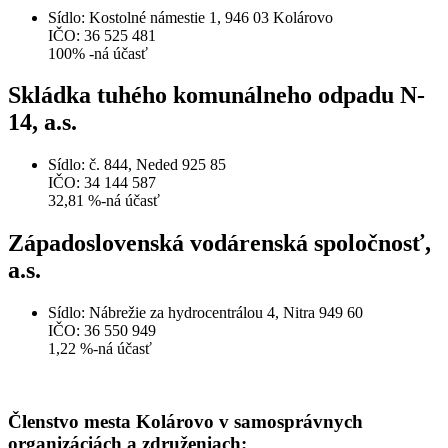
Sídlo: Kostolné námestie 1, 946 03 Kolárovo
IČO: 36 525 481
100% -ná účasť
Skládka tuhého komunálneho odpadu N-
14, a.s.
Sídlo: č. 844, Neded 925 85
IČO: 34 144 587
32,81 %-ná účasť
Západoslovenská vodárenská spoločnosť,
a.s.
Sídlo: Nábrežie za hydrocentrálou 4, Nitra 949 60
IČO: 36 550 949
1,22 %-ná účasť
Členstvo mesta Kolárovo v samosprávnych
organizáciách a združeniach: