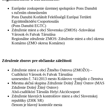
Európske zoskupenie územnej spolupráce Pons Danubii
s ručením obmedzením
Pons Danubii Korlátolt Felelősségű Európai Területi
Együttműködési Csoportosulás
(Pons Danubii EGTC)
Združenie miest a obcí Slovenska (ZMOS) -Szlovákiai
Városok és Falvak Társulása
Regionálne združenie ZMOS: Združenie miest a obcí okresu
Komárno (ZMO okresu Komárno)
Združenie zborov pre občianske záležitosti
Združenie miest a obcí Žitného Ostrova (ZMOŽO) –
Csallóközi Városok és Falvak Társulása
uznesením č. 741/2013 mesto Kolárovo vystúpilo z členstva
Miestna akčná skupina Združenie Dolný Žitný Ostrov (MAS
Zduženie Dolný Žitný Ostrov)
Alsó-csallóközi Társulás Helyi Akciócsoport
Združenie hlavných kontrolórov miest a obcí Slovenskej
republiky (ZHK SR)
členom je hlavný kontrolór mesta