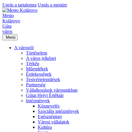
Ugrás a tartalomra
Ugrás a menüre
Mesto
Kolárovo
Gúta
város
Menü
A városról
Történelem
A város jelképei
Térkép
Műemlékek
Érdekességek
Testvértelepülések
Partnerség
Vállalkozások városunkban
Gútai Helyi Értéktár
Intézmények
Köznevelés
Szociális intézmények
Egészségügy
Városi vállalatok
Kultúra