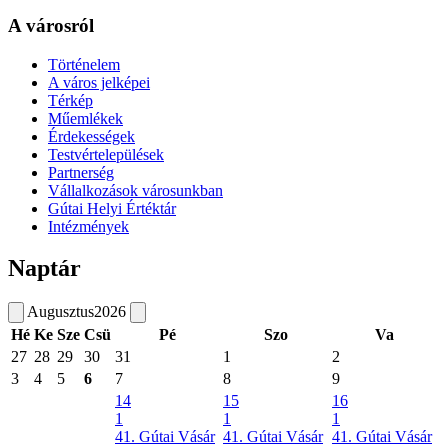
A városról
Történelem
A város jelképei
Térkép
Műemlékek
Érdekességek
Testvértelepülések
Partnerség
Vállalkozások városunkban
Gútai Helyi Értéktár
Intézmények
Naptár
Augusztus
2026
Hé
Ke
Sze
Csü
Pé
Szo
Va
27
28
29
30
31
1
2
3
4
5
6
7
8
9
14
15
16
1
1
1
41. Gútai Vásár
41. Gútai Vásár
41. Gútai Vásár