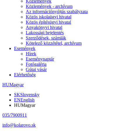
Közlemények
Közlemények - archívum
Az információnyújtás szabályzata
Közös iskolaügyi hivatal
Közös építésügyi hivatal
Anyakönyvi hivatal
Lakossági bejelentés
Szerződések, számlák
Kötelező közzététel, archívum
Események
Hírek
Eseménynaptár
Fotógaléria
Gútai vásár
Elérhetőség
HU
Magyar
SK
Slovensky
EN
English
HU
Magyar
035/7900911
info@kolarovo.sk