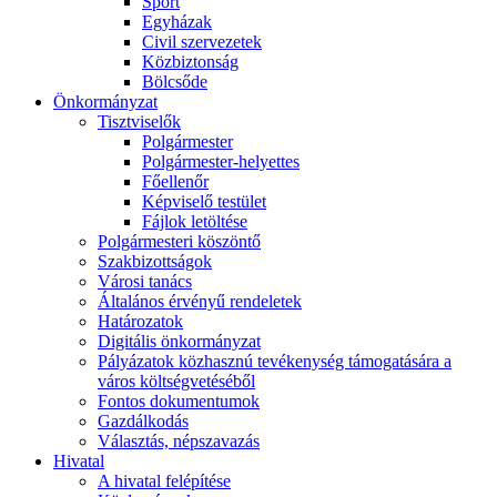
Sport
Egyházak
Civil szervezetek
Közbiztonság
Bölcsőde
Önkormányzat
Tisztviselők
Polgármester
Polgármester-helyettes
Főellenőr
Képviselő testület
Fájlok letöltése
Polgármesteri köszöntő
Szakbizottságok
Városi tanács
Általános érvényű rendeletek
Határozatok
Digitális önkormányzat
Pályázatok közhasznú tevékenység támogatására a
város költségvetéséből
Fontos dokumentumok
Gazdálkodás
Választás, népszavazás
Hivatal
A hivatal felépítése